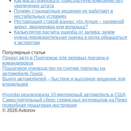
Как масштабировать транспортную компанию без
увеличения штата
Почему стандартные решения не работают в
нестабильных условиях
Реставрация старой ванны: что лучше – наливной
акрил, эмалировка или вкладыш?
Калькулятор расчета ущерба от залива: зачем
нужна предварительная оценка и когда обращаться
к экспертам
Популярные статьи
Прокат авто в Подгорице для деловых поездок и
командировок
Пошаговое руководство по снятию торпеды на
автомобиле Ланос
Выкуп автомобилей – быстрое и выгодное решение для
владельцев
Hyundai реализовала 10-миллионый автомобиль в США
Самостоятельный сброс сервисных интервалов на Пежо
подробная пошаговая инструкция
© 2026 Avtonov