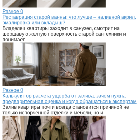
Разное
0
Реставрация старой ванны: что лучше – наливной акрил,
эмалировка или вкладыш?
Владелец квартиры заходит в санузел, смотрит на
шершавую желтую поверхность старой сантехники и
понимает
Разное
0
Калькулятор расчета ущерба от залива: зачем нужна
предварительная оценка и когда обращаться к экспертам
Залив квартиры почти всегда становится причиной не
только испорченной отделки и мебели, но и