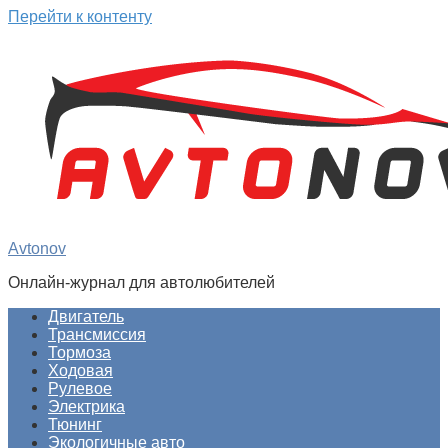
Перейти к контенту
Avtonov
Онлайн-журнал для автолюбителей
Двигатель
Трансмиссия
Тормоза
Ходовая
Рулевое
Электрика
Тюнинг
Экологичные авто