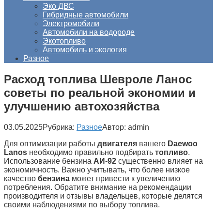
Эко ДВС
Гибридные автомобили
Электромобили
Автомобили на водороде
Экотопливо
Автомобиль и экология
Разное
Расход топлива Шевроле Ланос
советы по реальной экономии и
улучшению автохозяйства
03.05.2025
Рубрика:
Разное
Автор:
admin
Для оптимизации работы
двигателя
вашего
Daewoo
Lanos
необходимо правильно подбирать
топливо
.
Использование бензина
АИ-92
существенно влияет на
экономичность. Важно учитывать, что более низкое
качество
бензина
может привести к увеличению
потребления. Обратите внимание на рекомендации
производителя и отзывы владельцев, которые делятся
своими наблюдениями по выбору топлива.