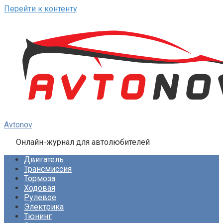
Перейти к контенту
Avtonov
Онлайн-журнал для автолюбителей
Двигатель
Трансмиссия
Тормоза
Ходовая
Рулевое
Электрика
Тюнинг