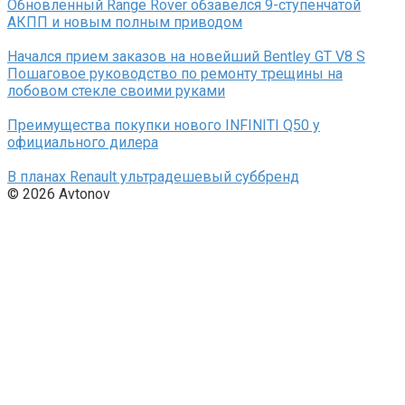
Обновленный Range Rover обзавелся 9-ступенчатой
АКПП и новым полным приводом
Начался прием заказов на новейший Bentley GT V8 S
Пошаговое руководство по ремонту трещины на
лобовом стекле своими руками
Преимущества покупки нового INFINITI Q50 у
официального дилера
В планах Renault ультрадешевый суббренд
© 2026 Avtonov