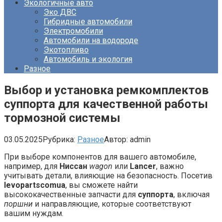
Экологичные авто
Эко ДВС
Гибридные автомобили
Электромобили
Автомобили на водороде
Экотопливо
Автомобиль и экология
Разное
Выбор и установка ремкомплектов
суппорта для качественной работы
тормозной системы
03.05.2025
Рубрика:
Разное
Автор:
admin
При выборе компонентов для вашего автомобиле,
например, для
Ниссан
wagon
или
Lancer
, важно
учитывать детали, влияющие на безопасность. Посетив
levopartscomua
, вы сможете найти
высококачественные запчасти для
суппорта
, включая
поршни
и направляющие, которые соответствуют
вашим нуждам.