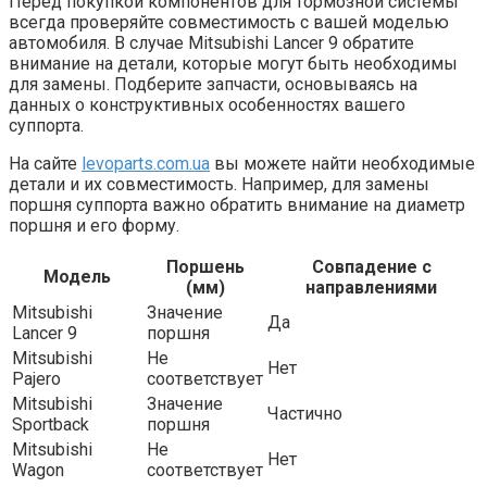
Перед покупкой компонентов для тормозной системы
всегда проверяйте совместимость с вашей моделью
автомобиля. В случае Mitsubishi Lancer 9 обратите
внимание на детали, которые могут быть необходимы
для замены. Подберите запчасти, основываясь на
данных о конструктивных особенностях вашего
суппорта.
На сайте
levoparts.com.ua
вы можете найти необходимые
детали и их совместимость. Например, для замены
поршня суппорта важно обратить внимание на диаметр
поршня и его форму.
Поршень
Совпадение с
Модель
(мм)
направлениями
Mitsubishi
Значение
Да
Lancer 9
поршня
Mitsubishi
Не
Нет
Pajero
соответствует
Mitsubishi
Значение
Частично
Sportback
поршня
Mitsubishi
Не
Нет
Wagon
соответствует