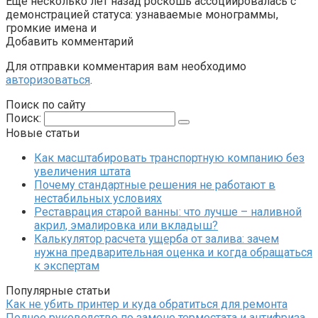
Еще несколько лет назад роскошь ассоциировалась с
демонстрацией статуса: узнаваемые монограммы,
громкие имена и
Добавить комментарий
Для отправки комментария вам необходимо
авторизоваться
.
Поиск по сайту
Поиск:
Новые статьи
Как масштабировать транспортную компанию без
увеличения штата
Почему стандартные решения не работают в
нестабильных условиях
Реставрация старой ванны: что лучше – наливной
акрил, эмалировка или вкладыш?
Калькулятор расчета ущерба от залива: зачем
нужна предварительная оценка и когда обращаться
к экспертам
Популярные статьи
Как не убить принтер и куда обратиться для ремонта
Полное руководство по замене термостата и антифриза