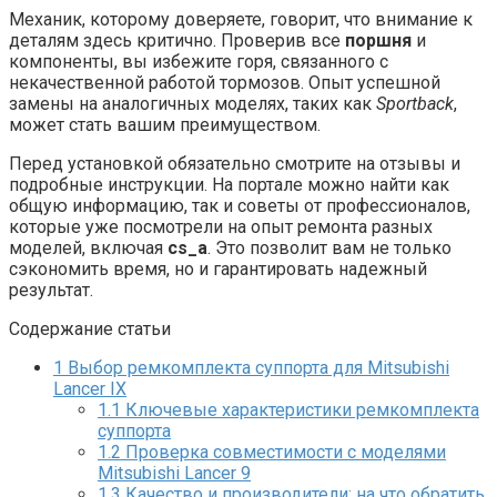
Механик, которому доверяете, говорит, что внимание к
деталям здесь критично. Проверив все
поршня
и
компоненты, вы избежите горя, связанного с
некачественной работой тормозов. Опыт успешной
замены на аналогичных моделях, таких как
Sportback
,
может стать вашим преимуществом.
Перед установкой обязательно смотрите на отзывы и
подробные инструкции. На портале можно найти как
общую информацию, так и советы от профессионалов,
которые уже посмотрели на опыт ремонта разных
моделей, включая
cs_a
. Это позволит вам не только
сэкономить время, но и гарантировать надежный
результат.
Содержание статьи
1
Выбор ремкомплекта суппорта для Mitsubishi
Lancer IX
1.1
Ключевые характеристики ремкомплекта
суппорта
1.2
Проверка совместимости с моделями
Mitsubishi Lancer 9
1.3
Качество и производители: на что обратить