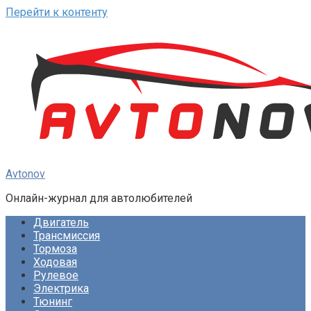
Перейти к контенту
Avtonov
Онлайн-журнал для автолюбителей
Двигатель
Трансмиссия
Тормоза
Ходовая
Рулевое
Электрика
Тюнинг