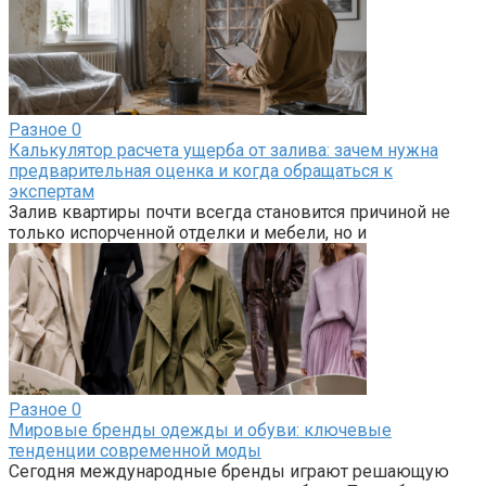
Разное
0
Калькулятор расчета ущерба от залива: зачем нужна
предварительная оценка и когда обращаться к
экспертам
Залив квартиры почти всегда становится причиной не
только испорченной отделки и мебели, но и
Разное
0
Мировые бренды одежды и обуви: ключевые
тенденции современной моды
Сегодня международные бренды играют решающую