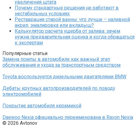
увеличения штата
Почему стандартные решения не работают в
нестабильных условиях
Реставрация старой ванны: что лучше – наливной
акрил, эмалировка или вкладыш?
Калькулятор расчета ущерба от залива: зачем
нужна предварительная оценка и когда обращаться
к экспертам
Популярные статьи
Замена помпы в автомобиле как важный этап
обслуживания и ухода за транспортным средством
Toyota воспользуется дизельными двигателями BMW
Дебаты крупных автопроизводителей по поводу
электромобилей
Покрытие автомобиля керамикой
Daewoo Nexia официально переименована в Ravon Nexia
© 2026 Avtonov