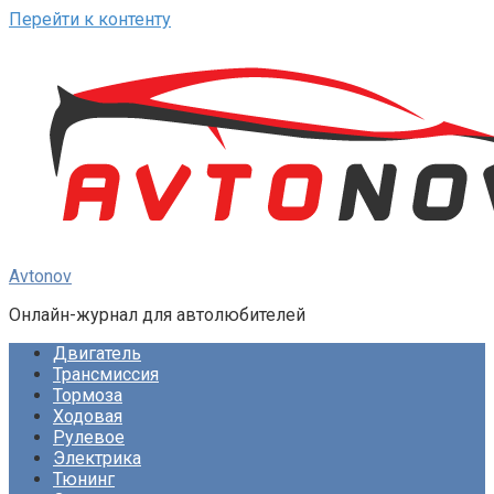
Перейти к контенту
Avtonov
Онлайн-журнал для автолюбителей
Двигатель
Трансмиссия
Тормоза
Ходовая
Рулевое
Электрика
Тюнинг