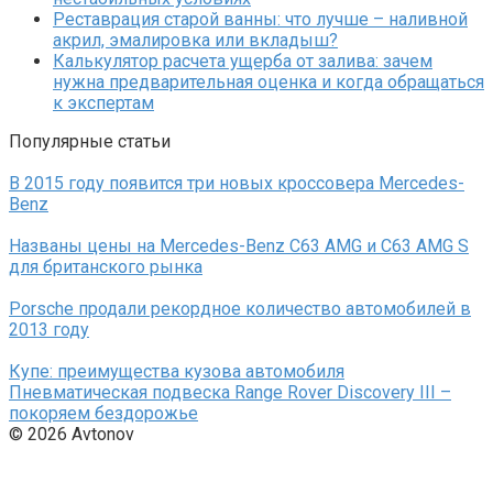
Реставрация старой ванны: что лучше – наливной
акрил, эмалировка или вкладыш?
Калькулятор расчета ущерба от залива: зачем
нужна предварительная оценка и когда обращаться
к экспертам
Популярные статьи
В 2015 году появится три новых кроссовера Mercedes-
Benz
Названы цены на Mercedes-Benz C63 AMG и C63 AMG S
для британского рынка
Porsche продали рекордное количество автомобилей в
2013 году
Купе: преимущества кузова автомобиля
Пневматическая подвеска Range Rover Discovery III –
покоряем бездорожье
© 2026 Avtonov