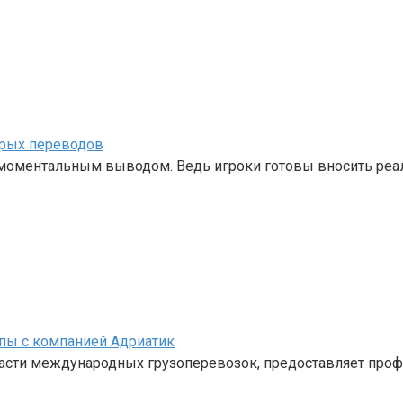
трых переводов
с моментальным выводом. Ведь игроки готовы вносить ре
пы с компанией Адриатик
ласти международных грузоперевозок, предоставляет про