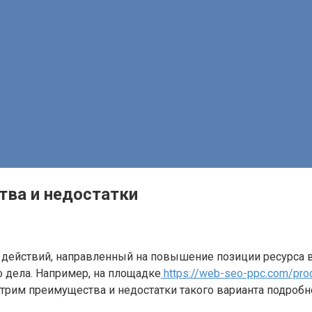
тва и недостатки
действий, направленный на повышение позиции ресурса в
 дела. Например, на площадке
https://web-seo-ppc.com/prodv
трим преимущества и недостатки такого варианта подробн