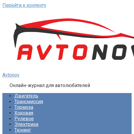
Перейти к контенту
Avtonov
Онлайн-журнал для автолюбителей
Двигатель
Трансмиссия
Тормоза
Ходовая
Рулевое
Электрика
Тюнинг