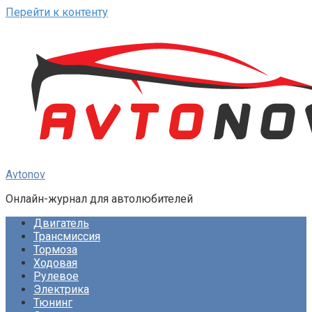
Перейти к контенту
Avtonov
Онлайн-журнал для автолюбителей
Двигатель
Трансмиссия
Тормоза
Ходовая
Рулевое
Электрика
Тюнинг