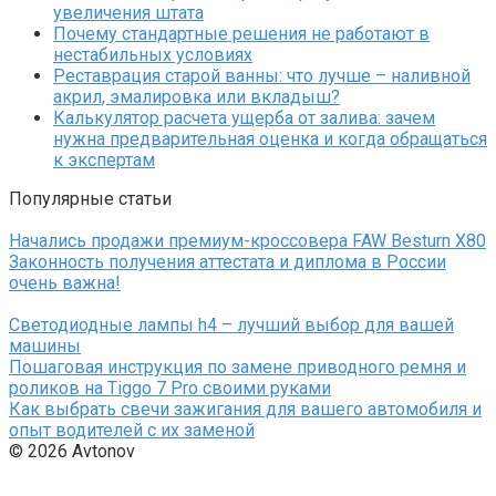
увеличения штата
Почему стандартные решения не работают в
нестабильных условиях
Реставрация старой ванны: что лучше – наливной
акрил, эмалировка или вкладыш?
Калькулятор расчета ущерба от залива: зачем
нужна предварительная оценка и когда обращаться
к экспертам
Популярные статьи
Начались продажи премиум-кроссовера FAW Besturn X80
Законность получения аттестата и диплома в России
очень важна!
Светодиодные лампы h4 – лучший выбор для вашей
машины
Пошаговая инструкция по замене приводного ремня и
роликов на Tiggo 7 Pro своими руками
Как выбрать свечи зажигания для вашего автомобиля и
опыт водителей с их заменой
© 2026 Avtonov