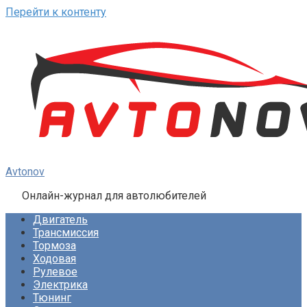
Перейти к контенту
Avtonov
Онлайн-журнал для автолюбителей
Двигатель
Трансмиссия
Тормоза
Ходовая
Рулевое
Электрика
Тюнинг