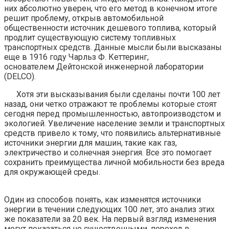
них абсолютно уверен, что его метод в конечном итоге
решит проблему, открыв автомобильной
общественности источник дешевого топлива, который
продлит существующую систему топливных
транспортных средств. Данные мысли были высказаны
еще в 1916 году Чарльз Ф.
Кеттеринг
,
основателем
Дейтонской
инженерной лаборатории
(DELCO).
Хотя эти высказывания были сделаны почти 100 лет
назад, они четко отражают те проблемы которые стоят
сегодня перед промышленностью,
автопроизводстом
и
экологией. Увеличение население земли и транспортных
средств привело к тому, что появились альтернативные
источники энергии для машин, такие как газ,
электричество и солнечная энергия. Все это помогает
сохранить преимущества личной мобильности без вреда
для окружающей среды.
Один из способов понять, как изменятся источники
энергии в течении следующих 100 лет, это анализ этих
же показатели за 20 век. На первый взгляд изменения
могут показаться не существенными, переход в