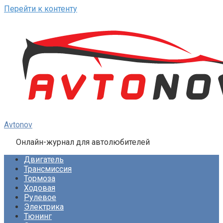
Перейти к контенту
Avtonov
Онлайн-журнал для автолюбителей
Двигатель
Трансмиссия
Тормоза
Ходовая
Рулевое
Электрика
Тюнинг