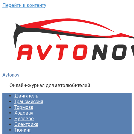
Перейти к контенту
Avtonov
Онлайн-журнал для автолюбителей
Двигатель
Трансмиссия
Тормоза
Ходовая
Рулевое
Электрика
Тюнинг