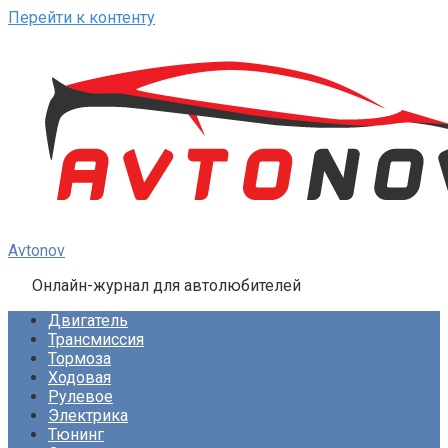
Перейти к контенту
Avtonov
Онлайн-журнал для автолюбителей
Двигатель
Трансмиссия
Тормоза
Ходовая
Рулевое
Электрика
Тюнинг