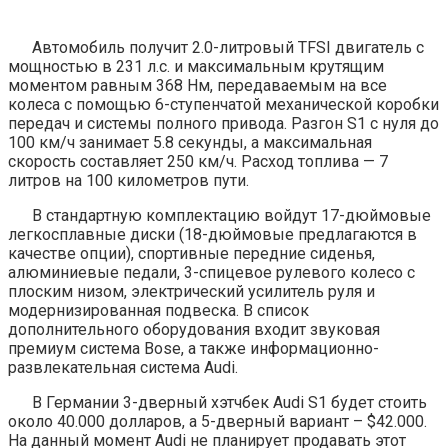
Автомобиль получит 2.0-литровый TFSI двигатель с
мощностью в 231 л.с. и максимальным крутящим
моментом равным 368 Нм, передаваемым на все
колеса с помощью 6-ступенчатой механической коробки
передач и системы полного привода. Разгон S1 с нуля до
100 км/ч занимает 5.8 секунды, а максимальная
скорость составляет 250 км/ч. Расход топлива — 7
литров на 100 километров пути.
В стандартную комплектацию войдут 17-дюймовые
легкосплавные диски (18-дюймовые предлагаются в
качестве опции), спортивные передние сиденья,
алюминиевые педали, 3-спицевое рулевого колесо с
плоским низом, электрический усилитель руля и
модернизированная подвеска. В список
дополнительного оборудования входит звуковая
премиум система Bose, а также информационно-
развлекательная система Audi.
В Германии 3-дверный хэтчбек Audi S1 будет стоить
около 40.000 долларов, а 5-дверный вариант – $42.000.
На данный момент Audi не планирует продавать этот