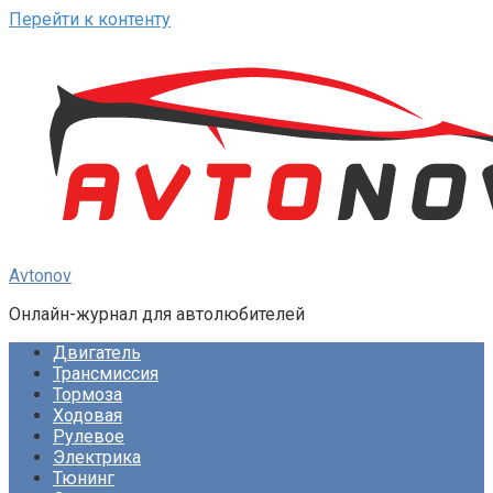
Перейти к контенту
Avtonov
Онлайн-журнал для автолюбителей
Двигатель
Трансмиссия
Тормоза
Ходовая
Рулевое
Электрика
Тюнинг