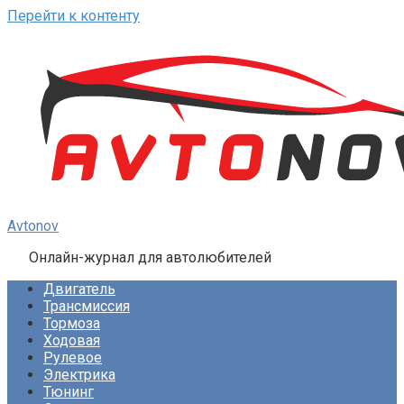
Перейти к контенту
Avtonov
Онлайн-журнал для автолюбителей
Двигатель
Трансмиссия
Тормоза
Ходовая
Рулевое
Электрика
Тюнинг