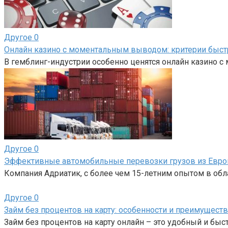
Другое
0
Онлайн казино с моментальным выводом: критерии быс
В гемблинг-индустрии особенно ценятся онлайн казино 
Другое
0
Эффективные автомобильные перевозки грузов из Евро
Компания Адриатик, с более чем 15-летним опытом в об
Другое
0
Займ без процентов на карту: особенности и преимуществ
Займ без процентов на карту онлайн – это удобный и бы