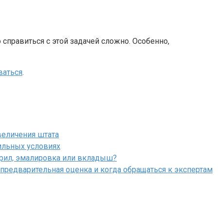
 справиться с этой задачей сложно. Особенно,
ваться
.
величения штата
ильных условиях
крил, эмалировка или вкладыш?
 предварительная оценка и когда обращаться к экспертам