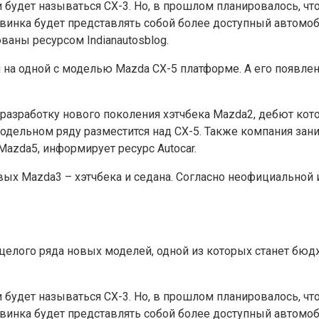
ки будет называться CX-3. Но, в прошлом планировалось, ч
овинка будет представлять собой более доступный автомоби
ваны ресурсом Indianautosblog.
 на одной с моделью Mazda CX-5 платформе. А его появле
разработку нового поколения хэтчбека Mazda2, дебют кот
дельном ряду разместится над CX-5. Также компания зани
azda5, информирует ресурс Autocar.
вых Mazda3 – хэтчбека и седана. Согласно неофициальной
 целого ряда новых моделей, одной из которых станет бю
ки будет называться CX-3. Но, в прошлом планировалось, ч
овинка будет представлять собой более доступный автомоби