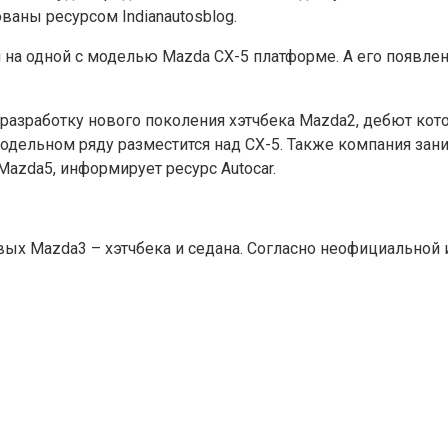
ваны ресурсом Indianautosblog.
 на одной с моделью Mazda CX-5 платформе. А его появле
разработку нового поколения хэтчбека Mazda2, дебют кот
дельном ряду разместится над CX-5. Также компания зани
azda5, информирует ресурс Autocar.
вых Mazda3 – хэтчбека и седана. Согласно неофициальной