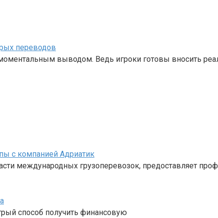
трых переводов
с моментальным выводом. Ведь игроки готовы вносить ре
пы с компанией Адриатик
ласти международных грузоперевозок, предоставляет про
а
стрый способ получить финансовую