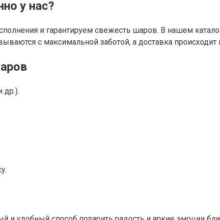
но у нас?
полнения и гарантируем свежесть шаров. В нашем каталог
ываются с максимальной заботой, а доставка происходит 
шаров
др.).
у.
й и удобный способ подарить радость и яркие эмоции бли