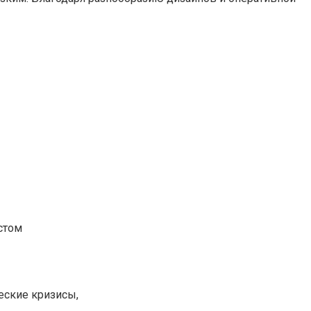
стом
еские кризисы,