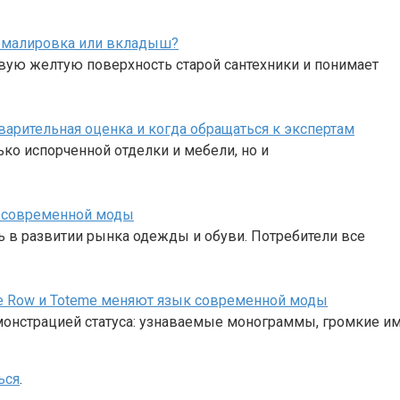
, эмалировка или вкладыш?
авую желтую поверхность старой сантехники и понимает
варительная оценка и когда обращаться к экспертам
ько испорченной отделки и мебели, но и
 современной моды
в развитии рынка одежды и обуви. Потребители все
 The Row и Toteme меняют язык современной моды
монстрацией статуса: узнаваемые монограммы, громкие им
ься
.