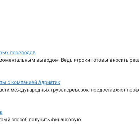
трых переводов
с моментальным выводом. Ведь игроки готовы вносить ре
пы с компанией Адриатик
ласти международных грузоперевозок, предоставляет про
а
стрый способ получить финансовую