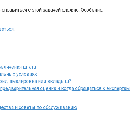
 справиться с этой задачей сложно. Особенно,
ваться
.
величения штата
ильных условиях
крил, эмалировка или вкладыш?
 предварительная оценка и когда обращаться к экспертам
щества и советы по обслуживанию
т