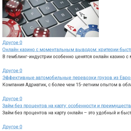
Другое
0
Онлайн казино с моментальным выводом: критерии быс
В гемблинг-индустрии особенно ценятся онлайн казино 
Другое
0
Эффективные автомобильные перевозки грузов из Евро
Компания Адриатик, с более чем 15-летним опытом в об
Другое
0
Займ без процентов на карту: особенности и преимуществ
Займ без процентов на карту онлайн – это удобный и бы
Другое
0