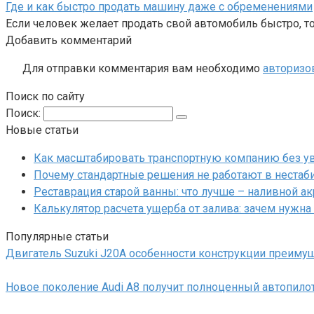
Где и как быстро продать машину даже с обременениями
Если человек желает продать свой автомобиль быстро, то
Добавить комментарий
Для отправки комментария вам необходимо
авторизо
Поиск по сайту
Поиск:
Новые статьи
Как масштабировать транспортную компанию без у
Почему стандартные решения не работают в нестаб
Реставрация старой ванны: что лучше – наливной а
Калькулятор расчета ущерба от залива: зачем нужна
Популярные статьи
Двигатель Suzuki J20A особенности конструкции преиму
Новое поколение Audi A8 получит полноценный автопило