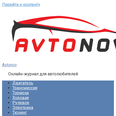
Перейти к контенту
Avtonov
Онлайн-журнал для автолюбителей
Двигатель
Трансмиссия
Тормоза
Ходовая
Рулевое
Электрика
Тюнинг