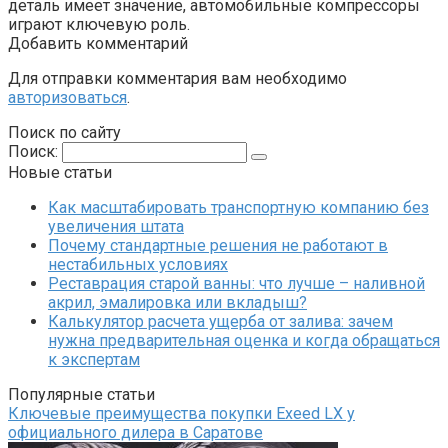
деталь имеет значение, автомобильные компрессоры
играют ключевую роль.
Добавить комментарий
Для отправки комментария вам необходимо
авторизоваться
.
Поиск по сайту
Поиск:
Новые статьи
Как масштабировать транспортную компанию без
увеличения штата
Почему стандартные решения не работают в
нестабильных условиях
Реставрация старой ванны: что лучше – наливной
акрил, эмалировка или вкладыш?
Калькулятор расчета ущерба от залива: зачем
нужна предварительная оценка и когда обращаться
к экспертам
Популярные статьи
Ключевые преимущества покупки Exeed LX у
официального дилера в Саратове