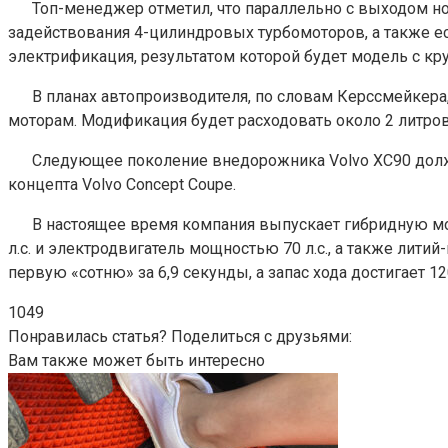
Топ-менеджер отметил, что параллельно с выходом но
задействования 4-цилиндровых турбомоторов, а также ес
электрификация, результатом которой будет модель с 
В планах автопроизводителя, по словам Керссмейкера
моторам. Модификация будет расходовать около 2 литров 
Следующее поколение внедорожника Volvo XC90 должн
концепта Volvo Concept Coupe.
В настоящее время компания выпускает гибридную м
л.с. и электродвигатель мощностью 70 л.с., а также лит
первую «сотню» за 6,9 секунды, а запас хода достигает 1
1049
Понравилась статья? Поделиться с друзьями:
Вам также может быть интересно