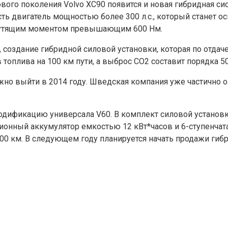
вого поколения Volvo XC90 появится и новая гибридная си
ть двигатель мощностью более 300 л.с., который станет о
крутящим моментом превышающим 600 Нм.
, создание гибридной силовой установки, которая по отда
топлива на 100 км пути, а выброс CO2 составит порядка 50
о выйти в 2014 году. Шведская компания уже частично о
одификацию универсала V60. В комплект силовой установ
ий-ионный аккумулятор емкостью 12 кВт*часов и 6-ступенча
200 км. В следующем году планируется начать продажи гибр