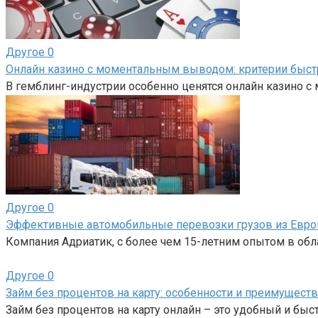
Другое
0
Онлайн казино с моментальным выводом: критерии быс
В гемблинг-индустрии особенно ценятся онлайн казино 
Другое
0
Эффективные автомобильные перевозки грузов из Евро
Компания Адриатик, с более чем 15-летним опытом в об
Другое
0
Займ без процентов на карту: особенности и преимуществ
Займ без процентов на карту онлайн – это удобный и бы