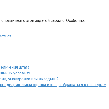
 справиться с этой задачей сложно. Особенно,
ваться
.
величения штата
ильных условиях
крил, эмалировка или вкладыш?
 предварительная оценка и когда обращаться к экспертам