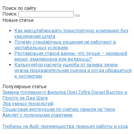
Поиск по сайту
Поиск:
Новые статьи
Как масштабировать транспортную компанию без
увеличения штата
Почему стандартные решения не работают в
нестабильных условиях
Реставрация старой ванны: что лучше – наливной
акрил, эмалировка или вкладыш?
Калькулятор расчета ущерба от залива: зачем
нужна предварительная оценка и когда обращаться
к экспертам
Популярные статьи
Замена топливного фильтра Opel Zafira Diesel Быстро и
Просто за Два Шага
Эра умных технологий
Пошаговая инструкция по снятию панели на Чери
Амулет с полезными советами
Турбины на Audi: преимущества, принцип работы и уход