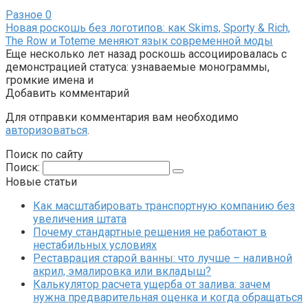
Разное
0
Новая роскошь без логотипов: как Skims, Sporty & Rich,
The Row и Toteme меняют язык современной моды
Еще несколько лет назад роскошь ассоциировалась с
демонстрацией статуса: узнаваемые монограммы,
громкие имена и
Добавить комментарий
Для отправки комментария вам необходимо
авторизоваться
.
Поиск по сайту
Поиск:
Новые статьи
Как масштабировать транспортную компанию без
увеличения штата
Почему стандартные решения не работают в
нестабильных условиях
Реставрация старой ванны: что лучше – наливной
акрил, эмалировка или вкладыш?
Калькулятор расчета ущерба от залива: зачем
нужна предварительная оценка и когда обращаться