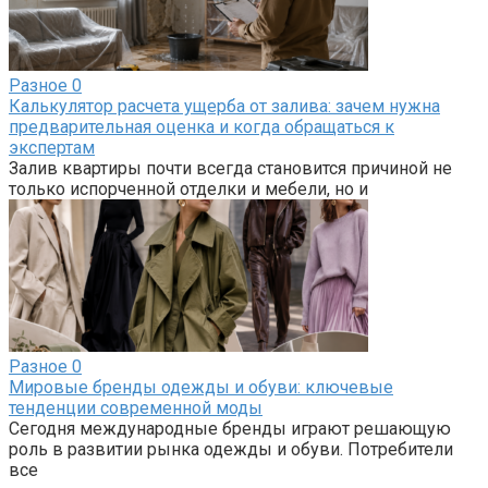
Разное
0
Калькулятор расчета ущерба от залива: зачем нужна
предварительная оценка и когда обращаться к
экспертам
Залив квартиры почти всегда становится причиной не
только испорченной отделки и мебели, но и
Разное
0
Мировые бренды одежды и обуви: ключевые
тенденции современной моды
Сегодня международные бренды играют решающую
роль в развитии рынка одежды и обуви. Потребители
все