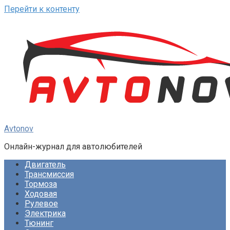
Перейти к контенту
Avtonov
Онлайн-журнал для автолюбителей
Двигатель
Трансмиссия
Тормоза
Ходовая
Рулевое
Электрика
Тюнинг