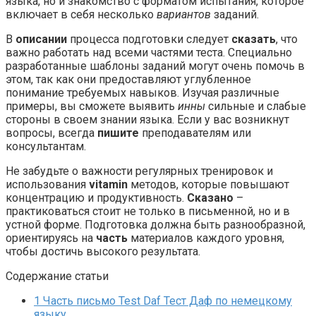
языка, но и знакомство с форматом испытания, которое
включает в себя несколько
вариантов
заданий.
В
описании
процесса подготовки следует
сказать
, что
важно работать над всеми частями теста. Специально
разработанные шаблоны заданий могут очень помочь в
этом, так как они предоставляют углубленное
понимание требуемых навыков. Изучая различные
примеры, вы сможете выявить
инны
сильные и слабые
стороны в своем знании языка. Если у вас возникнут
вопросы, всегда
пишите
преподавателям или
консультантам.
Не забудьте о важности регулярных тренировок и
использования
vitamin
методов, которые повышают
концентрацию и продуктивность.
Сказано
–
практиковаться стоит не только в письменной, но и в
устной форме. Подготовка должна быть разнообразной,
ориентируясь на
часть
материалов каждого уровня,
чтобы достичь высокого результата.
Содержание статьи
1
Часть письмо Test Daf Тест Даф по немецкому
языку