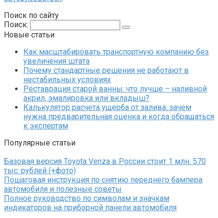
Поиск по сайту
Поиск:
Новые статьи
Как масштабировать транспортную компанию без
увеличения штата
Почему стандартные решения не работают в
нестабильных условиях
Реставрация старой ванны: что лучше – наливной
акрил, эмалировка или вкладыш?
Калькулятор расчета ущерба от залива: зачем
нужна предварительная оценка и когда обращаться
к экспертам
Популярные статьи
Базовая версия Toyota Venza в России стоит 1 млн. 570
тыс. рублей (+фото)
Пошаговая инструкция по снятию переднего бампера
автомобиля и полезные советы
Полное руководство по символам и значкам
индикаторов на приборной панели автомобиля