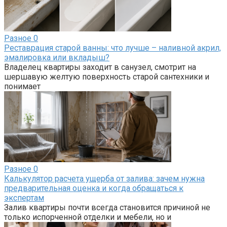
Разное
0
Реставрация старой ванны: что лучше – наливной акрил,
эмалировка или вкладыш?
Владелец квартиры заходит в санузел, смотрит на
шершавую желтую поверхность старой сантехники и
понимает
Разное
0
Калькулятор расчета ущерба от залива: зачем нужна
предварительная оценка и когда обращаться к
экспертам
Залив квартиры почти всегда становится причиной не
только испорченной отделки и мебели, но и