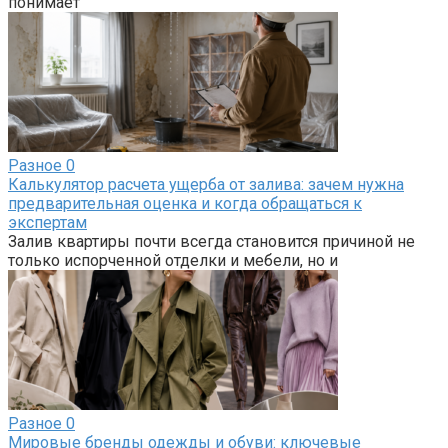
понимает
Разное
0
Калькулятор расчета ущерба от залива: зачем нужна
предварительная оценка и когда обращаться к
экспертам
Залив квартиры почти всегда становится причиной не
только испорченной отделки и мебели, но и
Разное
0
Мировые бренды одежды и обуви: ключевые