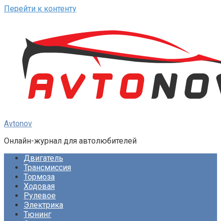
Перейти к контенту
Avtonov
Онлайн-журнал для автолюбителей
Двигатель
Трансмиссия
Тормоза
Ходовая
Рулевое
Электрика
Тюнинг