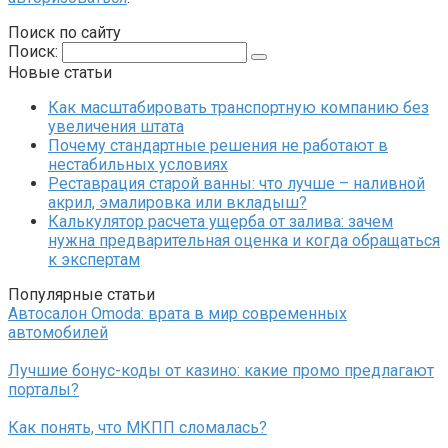
Поиск по сайту
Поиск:
Новые статьи
Как масштабировать транспортную компанию без
увеличения штата
Почему стандартные решения не работают в
нестабильных условиях
Реставрация старой ванны: что лучше – наливной
акрил, эмалировка или вкладыш?
Калькулятор расчета ущерба от залива: зачем
нужна предварительная оценка и когда обращаться
к экспертам
Популярные статьи
Автосалон Omoda: врата в мир современных
автомобилей
Лучшие бонус-коды от казино: какие промо предлагают
порталы?
Как понять, что МКПП сломалась?