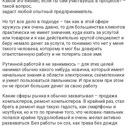
Какой это бизнес, если ты сам участвуешь в процессе? –
такой вопрос,
задаст любой опытный предприниматель.
Но тут все дело в подходе – так как в этой сфере
кружусь уже очень давно, то для большинства клиентов
практически не имеет значения, куда ехать за услугой
или товаром и я как действительно крутой специалист и
беру немало денег за услуги, то понимаю что нет у меня
такого человека, которому я мог бы доверить
ответственную работу и не потерять свое имя.
Рутинной работой я не занимаюсь – для этих целей
нанимал обычно какого нибудь новичка, который имеет
начальные знания в области электроники, схемотехники
и умеет пользоваться паяльником. И при всем при этом
он не просит больших денег за свою работу.
Какие сферы рынка я обычно захватывал – продажа
компьютеров, ремонт компьютеров. В крайний раз, стал
брать в ремонт еще такую гадость, как смартфоны и
ноутбуки, но и то по причине того, что человек-паяльник
попался крайне трудолюбивый и очень желал активно
развиваться. Без работы он сох, как трава без дождя.