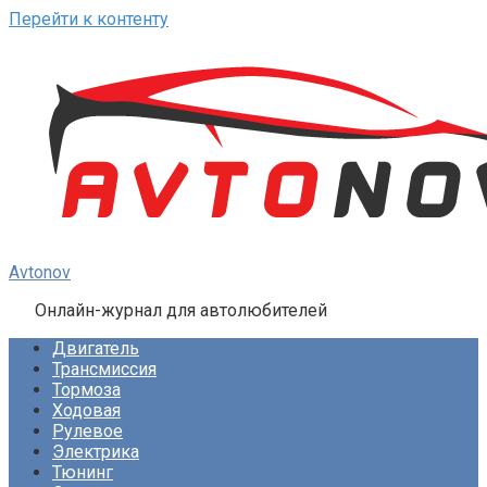
Перейти к контенту
Avtonov
Онлайн-журнал для автолюбителей
Двигатель
Трансмиссия
Тормоза
Ходовая
Рулевое
Электрика
Тюнинг