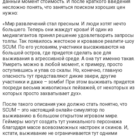
данный момент стоимость. И после краткого введения
несложно понять, что заняться поиском хороших цен
нужно:
«Мир развлечений стал пресным. И люди хотят нечто
большего. Теперь они жаждут крови! И один из
медиагигантов принял решение удовлетворить запросы
толпы. Так появилось жестокое и кровавое реалити-шоу
SCUM. По его условиям, участники высаживаются на
большой остров, где придется сделать все для
выживания в агрессивной среде. А она тут именно такая.
Умереть можно в любой момент, к примеру, просто
оступившись и упав со скалы. Но, конечно, главную
опасность тут представляют дикие звери, другие
участники и даже – зомби! При этом выживать придется
посреди весьма живописных пейзажей, от некоторых из
которых просто захватывает дух».
После такого описания уже должно стать понятно, что
SCUM – это настоящий онлайн-симулятор по
выживанию в большом открытом игровом мире.
Геймеры могут создать тут уникального персонажа
благодаря массе всевозможных настроек и скинов. И,
кстати, выживание не ограничивается тут одними