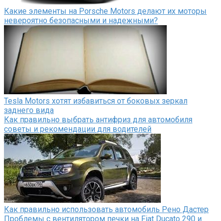
Какие элементы на Porsche Motors делают их моторы
невероятно безопасными и надежными?
Tesla Motors хотят избавиться от боковых зеркал
заднего вида
Как правильно выбрать антифриз для автомобиля
советы и рекомендации для водителей
Как правильно использовать автомобиль Рено Дастер
Проблемы с вентилятором печки на Fiat Ducato 290 и