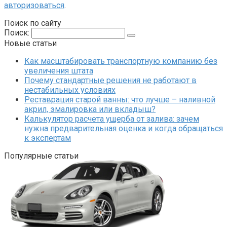
авторизоваться
.
Поиск по сайту
Поиск:
Новые статьи
Как масштабировать транспортную компанию без
увеличения штата
Почему стандартные решения не работают в
нестабильных условиях
Реставрация старой ванны: что лучше – наливной
акрил, эмалировка или вкладыш?
Калькулятор расчета ущерба от залива: зачем
нужна предварительная оценка и когда обращаться
к экспертам
Популярные статьи