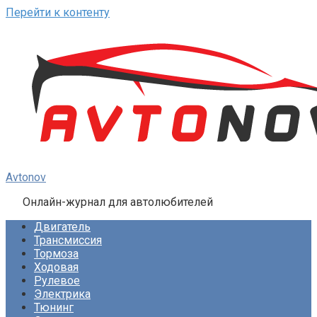
Перейти к контенту
Avtonov
Онлайн-журнал для автолюбителей
Двигатель
Трансмиссия
Тормоза
Ходовая
Рулевое
Электрика
Тюнинг