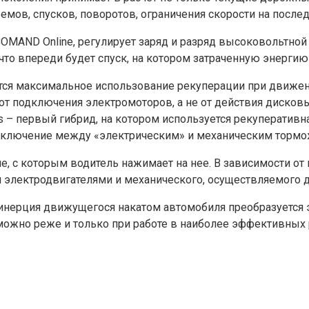
мов, спусков, поворотов, ограничения скорости на после
 COMAND Online, регулирует заряд и разряд высоковольтной
 что впереди будет спуск, на котором затраченную энерги
тся максимальное использование рекуперации при движени
т подключения электромоторов, а не от действия дисковы
 – первый гибрид, на котором используется рекуперативна
еключение между «электрическим» и механическим торм
 с которым водитель нажимает на нее. В зависимости от 
я электродвигателями и механического, осуществляемого
 инерция движущегося накатом автомобиля преобразуется 
 можно реже и только при работе в наиболее эффективных