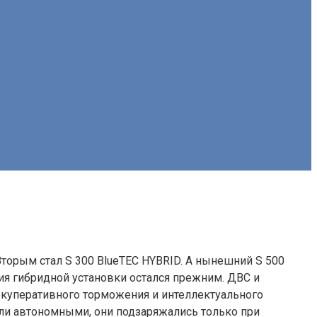
Вторым стал S 300 BlueTEC HYBRID. А нынешний S 500
ия гибридной установки остался прежним. ДВС и
рекуперативного торможения и интеллектуального
были автономными, они подзаряжались только при