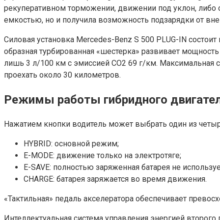
рекуперативном торможении, движении под уклон, либо о
емкостью, но и получила возможность подзарядки от вне
Силовая установка Mercedes-Benz S 500 PLUG-IN состоит
образная турбированная «шестерка» развивает мощность в
лишь 3 л/100 км с эмиссией СО2 69 г/км. Максимальная с
проехать около 30 километров.
Режимы работы гибридного двигател
Нажатием кнопки водитель может выбрать один из четы
HYBRID: основной режим;
E-MODE: движение только на электротяге;
E-SAVE: полностью заряженная батарея не использ
CHARGE: батарея заряжается во время движения.
«Тактильная» педаль акселератора обеспечивает превосх
Интеллектуальная система управления энергией второго 