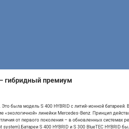
 – гибридный премиум
 Это была модель S 400 HYBRID с литий-ионной батареей. 
ие «экологичной» линейки Mercedes-Benz. Принцип действ
 Отличия от первого поколения – в обновленных системах 
ent system).Батареи S 400 HYBRID и S 300 BlueTEC HYBRID 