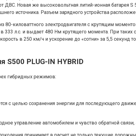
т ДВС. Новая же высоковольтная литий-ионная батарея S 
шнего источника. Разъем зарядного устройства расположе
 из 80-киловаттного электродвигателя с крутящим моменто
 333 л.с. и выдает 480 Нм крутящего момента. При таких 
корость в 250 км/ч и ускорение до «сотни» за 5,5 секунд 
я S500 PLUG-IN HYBRID
рех гибридных режимов:
уется с целью сохранения энергии для последующего движ
одное управление автомобилем и чувство обратной связи, 
поколения принимает в расчет не только текущие дорожные