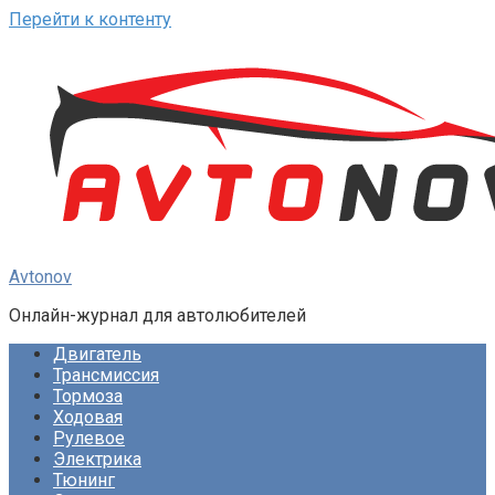
Перейти к контенту
Avtonov
Онлайн-журнал для автолюбителей
Двигатель
Трансмиссия
Тормоза
Ходовая
Рулевое
Электрика
Тюнинг