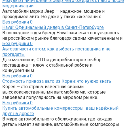
Результат чип-тюнинга Jeep: чего ожидать от авто после
модернизации
Автомобили марки Jeep — надежное, мощное и
проходимое авто. Но даже у таких «железных
Без рубрики
0
Haval: Официальный дилер в Санкт-Петербурге
В последние годы бренд Haval завоевал популярность
на российском рынке благодаря своим качественным и
Без рубрики
0
Автозапчасти оптом: как выбрать поставщика и не
прогадать.
Для магазинов, СТО и дистрибьюторов выбор
поставщика – ключ к стабильной работе и
конкурентным
Без рубрики
0
Стоимость привоза авто из Кореи: что нужно знать
Корея — это страна, известная своими
высококачественными автомобилями, которые
завоевали популярность на мировом рынке.
Без рубрики
0
Купить автомобильные компрессоры: ваш надёжный
друг на дороге
В мире автомобильного обслуживания, где каждая
деталь имеет значение, автомобильные компрессоры