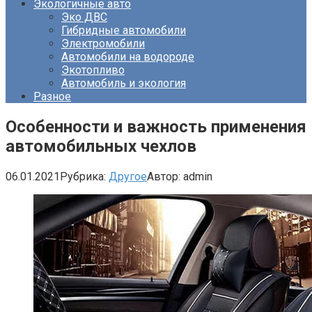
Экологичные авто
Эко ДВС
Гибридные автомобили
Электромобили
Автомобили на водороде
Экотопливо
Автомобиль и экология
Разное
Особенности и важность применения
автомобильных чехлов
06.01.2021
Рубрика:
Другое
Автор:
admin