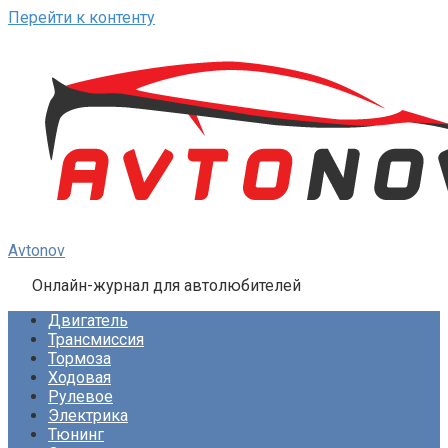
Перейти к контенту
Avtonov
Онлайн-журнал для автолюбителей
Двигатель
Трансмиссия
Тормоза
Ходовая
Рулевое
Электрика
Тюнинг