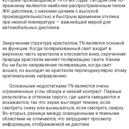
которые производились 1970-ых годах. Сегодня они по-
прежнему являются наиболее распространенным типом
ЖК-дисплеев, с низкими ценами с высокой
производительностью и быстрым временем отклика
при низкой температуре — важнейшей мерой для
автомобильных дисплеев.
Закрученная структура кристаллов TN является основой
их функции. Когда поляризованный свет входит в
верхнюю часть кристалла и опускается вниз, скрученная
природа кристалла меняет поляризацию света. Каким
бы ни было направление поляризации, когда свет
вошел, он выходит из кристалла перпендикулярно этому
оригинальному направлению.
Основными недостатками TN являются очень
ограниченные углы обзора и низкий контраст. Первые
результаты в оттенках серого, где цвета смещаются и
искажаются, так что экран выглядит темнее, если
смотреть снизу или вымываться, если смотреть сверху.
Во-вторых, разница между освещенными и темными
областями не отличается, что затрудняет просмотр
информации, отображаемой на дисплее.