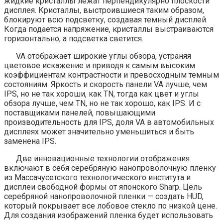
жидкие кристаллы лежат перпендикулярно плоскости
дисплея. Кристаллы, выстроившиеся таким образом,
блокируют всю подсветку, создавая темный дисплей.
Когда подается напряжение, кристаллы выстраиваются
горизонтально, а подсветка светится.
VA отображает широкие углы обзора, устраняя
цветовое искажение и приводя к самым высоким
коэффициентам контрастности и превосходным темным
состояниям. Яркость и скорость панели VA лучше, чем
IPS, но не так хороши, как TN, тогда как цвет и углы
обзора лучше, чем TN, но не так хорошо, как IPS. И с
поставщиками панелей, повышающими
производительность для IPS, доля VA в автомобильных
дисплеях может значительно уменьшиться и быть
заменена IPS.
Две инновационные технологии отображения
включают в себя серебряную нанопроволочную пленку
из Массачусетского технологического института и
дисплеи свободной формы от японского Sharp. Цель
серебряной нанопроволочной пленки — создать HUD,
который покрывает все лобовое стекло по низкой цене.
Для создания изображений пленка будет использовать