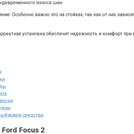
ждевременного износа шин.
ие. Особенно важно это на стойках, так как от них зависи
рректная установка обеспечит надежность и комфорт при 
2
и
ки
зды
нта
вески
ружин
 выбираем средства
Ford Focus 2