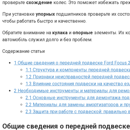
проверьте
схождение
колес. Это поможет избежать пре
При установке
упорных
подшипников проверьте их состоян
чтобы работать быстро и качественно.
Обратите внимание на
кулака
и
опорные
элементы. Их ко
автомобіль служил долго и без проблем.
Содержание статьи
1
Общие сведения о передней подвеске Ford Focus 
1.1
Структура и компоненты передней подвеск
1.2
Признаки неисправностей передней подвес
1.3
Влияние состояния подвески на качество е
2
Необходимые инструменты и материалы для ремо
2.1
Основные инструменты для демонтажа под
2.2
Материалы для замены амортизаторов и п
2.3
Защита при работе с подвеской: правильно
Общие сведения о передней подвеске 