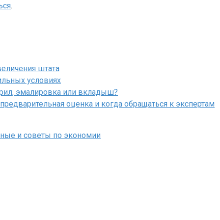
ься
.
величения штата
ильных условиях
крил, эмалировка или вкладыш?
 предварительная оценка и когда обращаться к экспертам
нные и советы по экономии