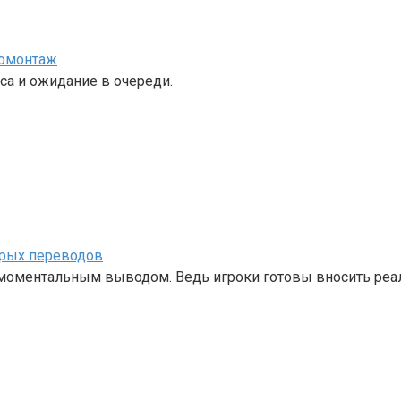
номонтаж
са и ожидание в очереди.
трых переводов
с моментальным выводом. Ведь игроки готовы вносить ре