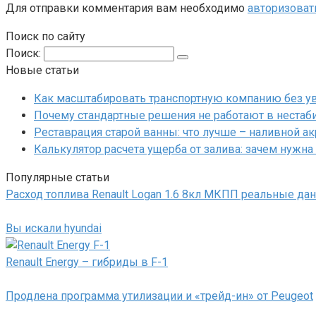
Для отправки комментария вам необходимо
авторизоват
Поиск по сайту
Поиск:
Новые статьи
Как масштабировать транспортную компанию без у
Почему стандартные решения не работают в нестаб
Реставрация старой ванны: что лучше – наливной а
Калькулятор расчета ущерба от залива: зачем нужна
Популярные статьи
Расход топлива Renault Logan 1.6 8кл МКПП реальные да
Вы искали hyundai
Renault Energy – гибриды в F-1
Продлена программа утилизации и «трейд-ин» от Peugeot