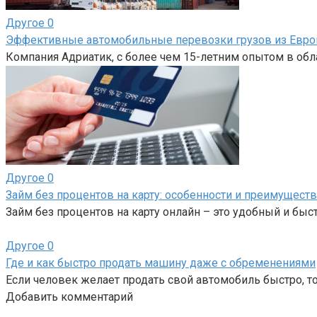
Другое
0
Эффективные автомобильные перевозки грузов из Евро
Компания Адриатик, с более чем 15-летним опытом в об
Другое
0
Займ без процентов на карту: особенности и преимуществ
Займ без процентов на карту онлайн – это удобный и бы
Другое
0
Где и как быстро продать машину даже с обременениями
Если человек желает продать свой автомобиль быстро, то
Добавить комментарий