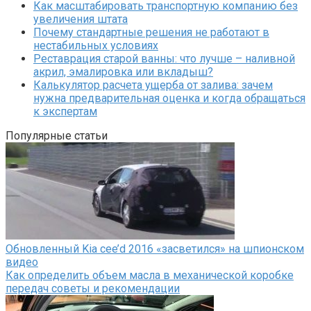
Как масштабировать транспортную компанию без
увеличения штата
Почему стандартные решения не работают в
нестабильных условиях
Реставрация старой ванны: что лучше – наливной
акрил, эмалировка или вкладыш?
Калькулятор расчета ущерба от залива: зачем
нужна предварительная оценка и когда обращаться
к экспертам
Популярные статьи
Обновленный Kia cee’d 2016 «засветился» на шпионском
видео
Как определить объем масла в механической коробке
передач советы и рекомендации