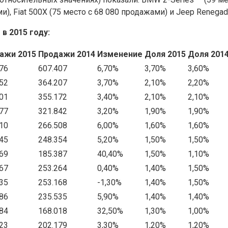
ми), Fiat 500X (75 место с 68 080 продажами) и Jeep Renega
в 2015 году:
ажи 2015
Продажи 2014
Изменение
Доля 2015
Доля 201
76
607.407
6,70%
3,70%
3,60%
52
364.207
3,70%
2,10%
2,20%
01
355.172
3,40%
2,10%
2,10%
77
321.842
3,20%
1,90%
1,90%
10
266.508
6,00%
1,60%
1,60%
45
248.354
5,20%
1,50%
1,50%
69
185.387
40,40%
1,50%
1,10%
67
253.264
0,40%
1,40%
1,50%
35
253.168
-1,30%
1,40%
1,50%
86
235.535
5,90%
1,40%
1,40%
84
168.018
32,50%
1,30%
1,00%
23
202.179
3,30%
1,20%
1,20%