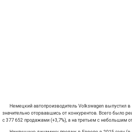
Немецкий автопроизводитель Volkswagen выпустил в п
значительно оторвавшись от конкурентов. Всего было реа
с 377 652 продажами (+3,7%), а на третьем с небольшим от
Наилучшую динамику продаж в Европе в 2015 году (в от