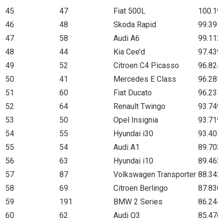
45
47
Fiat 500L
100.1
46
48
Skoda Rapid
99.39
47
58
Audi A6
99.11
48
44
Kia Cee’d
97.43
49
52
Citroen C4 Picasso
96.82
50
41
Mercedes E Class
96.28
51
60
Fiat Ducato
96.23
52
64
Renault Twingo
93.74
53
50
Opel Insignia
93.71
54
55
Hyundai i30
93.40
55
54
Audi A1
89.70
56
63
Hyundai i10
89.46
57
87
Volkswagen Transporter
88.34
58
69
Citroen Berlingo
87.83
59
191
BMW 2 Series
86.24
60
62
Audi Q3
85.47