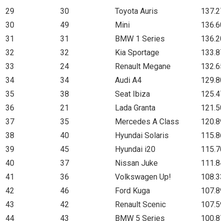
29
30
Toyota Auris
137.2
30
49
Mini
136.6
31
31
BMW 1 Series
136.2
32
32
Kia Sportage
133.8
33
24
Renault Megane
132.6
34
34
Audi A4
129.8
35
38
Seat Ibiza
125.4
36
21
Lada Granta
121.5
37
35
Mercedes A Class
120.8
38
40
Hyundai Solaris
115.8
39
45
Hyundai i20
115.7
40
37
Nissan Juke
111.8
41
36
Volkswagen Up!
108.3
42
46
Ford Kuga
107.8
43
42
Renault Scenic
107.5
44
43
BMW 5 Series
100.8