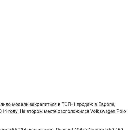
лило модели закрепиться в ТОП-1 продаж в Европе,
2014 году. На втором месте расположился Volkswagen Polo
о с 86 224 продажами), Peugeot 108 (77 место с 69 469