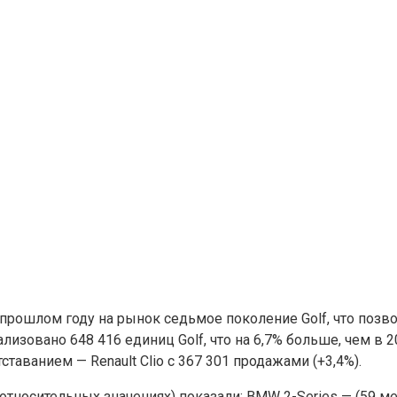
рошлом году на рынок седьмое поколение Golf, что позво
лизовано 648 416 единиц Golf, что на 6,7% больше, чем в 
ставанием — Renault Clio с 367 301 продажами (+3,4%).
носительных значениях) показали: BMW 2-Series — (59 мест