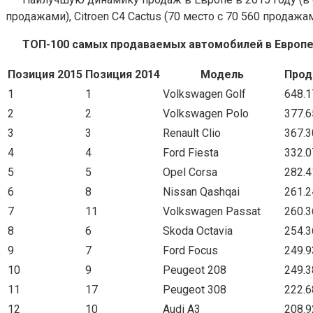
продажами), Citroen C4 Cactus (70 место с 70 560 продажа
ТОП-100 самых продаваемых автомобилей в Европе 
Позиция 2015
Позиция 2014
Модель
Прод
1
1
Volkswagen Golf
648.1
2
2
Volkswagen Polo
377.6
3
3
Renault Clio
367.3
4
4
Ford Fiesta
332.0
5
5
Opel Corsa
282.4
6
8
Nissan Qashqai
261.2
7
11
Volkswagen Passat
260.3
8
6
Skoda Octavia
254.3
9
7
Ford Focus
249.9
10
9
Peugeot 208
249.3
11
17
Peugeot 308
222.6
12
10
Audi A3
208.9