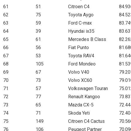
61
51
Citroen C4
84.93
62
75
Toyota Aygo
84.52
63
59
Ford C-max
83.74
64
39
Hyundai ix35
83.63
65
61
Mercedes B Class
82.26
66
56
Fiat Punto
81.68
67
53
Toyota RAV4
81.64
68
105
Ford Mondeo
81.53
69
67
Volvo V40
79.20
70
73
Volvo XC60
79.01
71
57
Volkswagen Touran
75.01
72
77
Renault Kangoo
73.83
73
65
Mazda CX-5
72.44
74
71
Skoda Yeti
72.40
75
149
Citroen C4 Cactus
70.56
76
106
Peugeot Partner
70.09