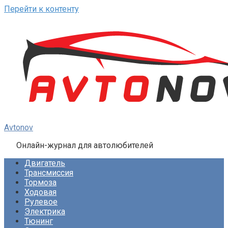
Перейти к контенту
Avtonov
Онлайн-журнал для автолюбителей
Двигатель
Трансмиссия
Тормоза
Ходовая
Рулевое
Электрика
Тюнинг