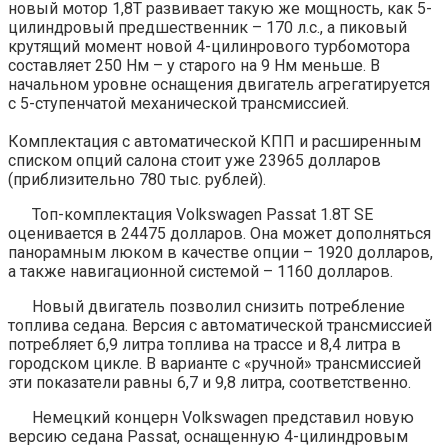
новый мотор 1,8T развивает такую же мощность, как 5-
цилиндровый предшественник – 170 л.с., а пиковый
крутящий момент новой 4-цилинрового турбомотора
составляет 250 Нм – у старого на 9 Нм меньше. В
начальном уровне оснащения двигатель агрегатируется
с 5-ступенчатой механической трансмиссией.
Комплектация с автоматической КПП и расширенным
списком опций салона стоит уже 23965 долларов
(приблизительно 780 тыс. рублей).
Топ-комплектация Volkswagen Passat 1.8T SE
оценивается в 24475 долларов. Она может дополняться
панорамным люком в качестве опции – 1920 долларов,
а также навигационной системой – 1160 долларов.
Новый двигатель позволил снизить потребление
топлива седана. Версия с автоматической трансмиссией
потребляет 6,9 литра топлива на трассе и 8,4 литра в
городском цикле. В варианте с «ручной» трансмиссией
эти показатели равны 6,7 и 9,8 литра, соответственно.
Немецкий концерн Volkswagen представил новую
версию седана Passat, оснащенную 4-цилиндровым