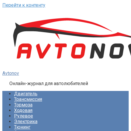
Перейти к контенту
Avtonov
Онлайн-журнал для автолюбителей
Двигатель
Трансмиссия
Тормоза
Ходовая
Рулевое
Электрика
Тюнинг