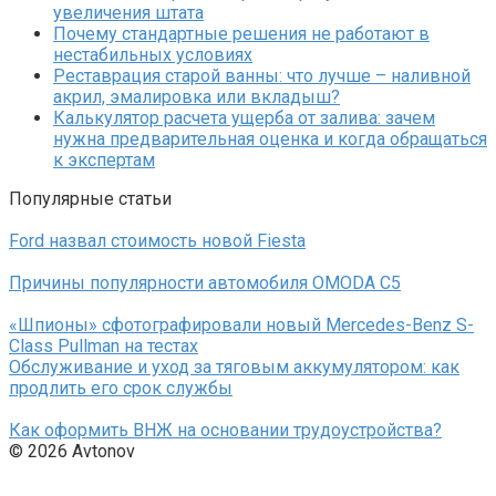
увеличения штата
Почему стандартные решения не работают в
нестабильных условиях
Реставрация старой ванны: что лучше – наливной
акрил, эмалировка или вкладыш?
Калькулятор расчета ущерба от залива: зачем
нужна предварительная оценка и когда обращаться
к экспертам
Популярные статьи
Ford назвал стоимость новой Fiesta
Причины популярности автомобиля OMODA C5
«Шпионы» сфотографировали новый Mercedes-Benz S-
Class Pullman на тестах
Обслуживание и уход за тяговым аккумулятором: как
продлить его срок службы
Как оформить ВНЖ на основании трудоустройства?
© 2026 Avtonov