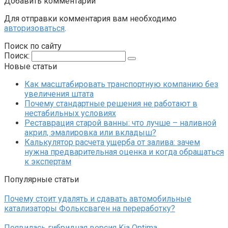
Добавить комментарий
Для отправки комментария вам необходимо
авторизоваться
.
Поиск по сайту
Поиск:
Новые статьи
Как масштабировать транспортную компанию без
увеличения штата
Почему стандартные решения не работают в
нестабильных условиях
Реставрация старой ванны: что лучше – наливной
акрил, эмалировка или вкладыш?
Калькулятор расчета ущерба от залива: зачем
нужна предварительная оценка и когда обращаться
к экспертам
Популярные статьи
Почему стоит удалять и сдавать автомобильные
катализаторы Фольксваген на переработку?
Появилась гибридная версия Kia Optima