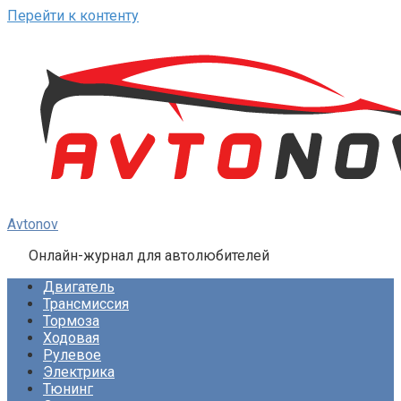
Перейти к контенту
Avtonov
Онлайн-журнал для автолюбителей
Двигатель
Трансмиссия
Тормоза
Ходовая
Рулевое
Электрика
Тюнинг