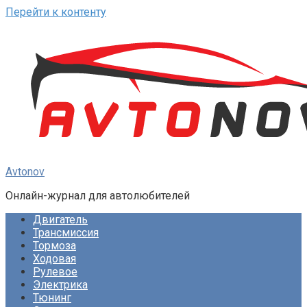
Перейти к контенту
Avtonov
Онлайн-журнал для автолюбителей
Двигатель
Трансмиссия
Тормоза
Ходовая
Рулевое
Электрика
Тюнинг