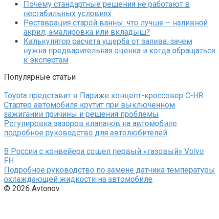
Почему стандартные решения не работают в
нестабильных условиях
Реставрация старой ванны: что лучше – наливной
акрил, эмалировка или вкладыш?
Калькулятор расчета ущерба от залива: зачем
нужна предварительная оценка и когда обращаться
к экспертам
Популярные статьи
Toyota представит в Париже концепт-кроссовер C-HR
Стартер автомобиля крутит при выключенном
зажигании причины и решения проблемы
Регулировка зазоров клапанов на автомобиле
подробное руководство для автолюбителей
В России с конвейера сошел первый «газовый» Volvo
FH
Подробное руководство по замене датчика температуры
охлаждающей жидкости на автомобиле
© 2026 Avtonov