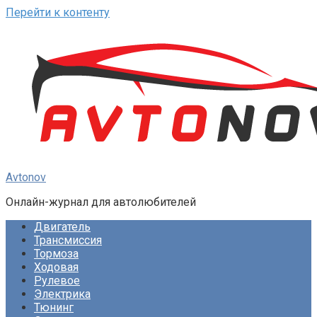
Перейти к контенту
Avtonov
Онлайн-журнал для автолюбителей
Двигатель
Трансмиссия
Тормоза
Ходовая
Рулевое
Электрика
Тюнинг